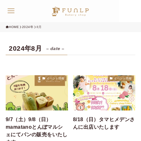
online shop
HOME
2024年
8月
2024年8月
– date –
イベント情報
イベント情報
9/7（土）9/8（日）
8/18（日）タマヒメデンさ
mamatanoとんぼマルシ
んに出店いたします
ェにてパンの販売をいたし